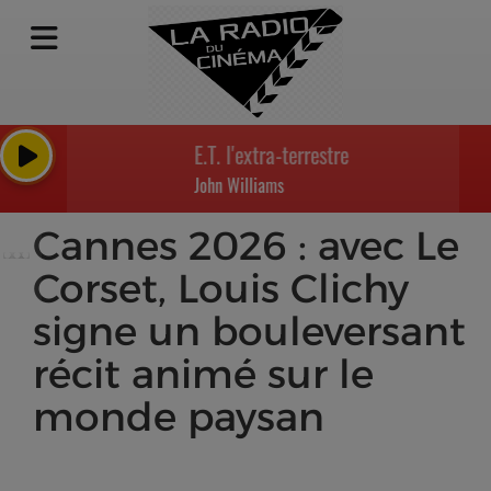
E.T. l'extra-terrestre - E.T.: Flying Theme
John Williams
Cannes 2026 : avec Le
Corset, Louis Clichy
signe un bouleversant
récit animé sur le
monde paysan