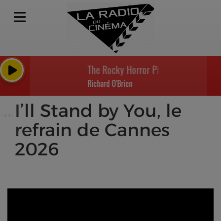
The Rocky Horror Picture Show - Tim
Richard O'Brien
I’ll Stand by You, le
refrain de Cannes
2026