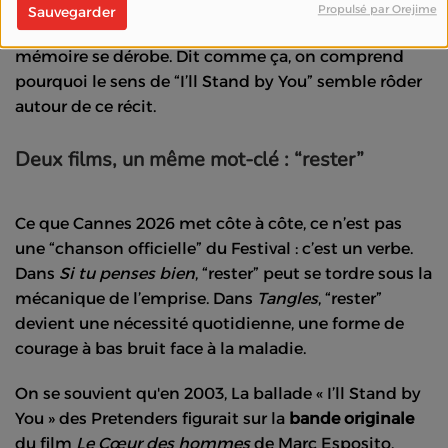
moins spectaculaire qu’un grand discours : rester,
Propulsé par Orejime
Sauvegarder
répéter les gestes, tenir la présence quand la
mémoire se dérobe. Dit comme ça, on comprend
pourquoi le sens de “I’ll Stand by You” semble rôder
autour de ce récit.
Deux films, un même mot-clé : “rester”
Ce que Cannes 2026 met côte à côte, ce n’est pas
une “chanson officielle” du Festival : c’est un verbe.
Dans
Si tu penses bien
, “rester” peut se tordre sous la
mécanique de l’emprise. Dans
Tangles
, “rester”
devient une nécessité quotidienne, une forme de
courage à bas bruit face à la maladie.
On se souvient qu'en 2003, La ballade « I’ll Stand by
You » des Pretenders figurait sur la
bande originale
du film
Le Cœur des hommes
de Marc Esposito.