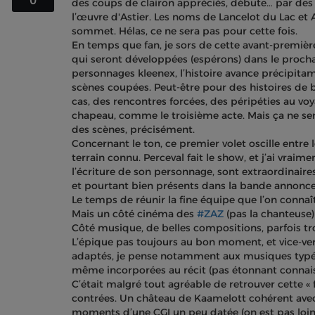
0
des coups de clairon appréciés, débute… par des 
l’œuvre d'Astier. Les noms de Lancelot du Lac et
sommet. Hélas, ce ne sera pas pour cette fois.
En temps que fan, je sors de cette avant-premièr
qui seront développées (espérons) dans le prochai
personnages kleenex, l’histoire avance précipita
scènes coupées. Peut-être pour des histoires de b
cas, des rencontres forcées, des péripéties au voya
chapeau, comme le troisième acte. Mais ça ne se
des scènes, précisément.
Concernant le ton, ce premier volet oscille entre l
terrain connu. Perceval fait le show, et j’ai vraim
l’écriture de son personnage, sont extraordinair
et pourtant bien présents dans la bande annonce e
Le temps de réunir la fine équipe que l’on connaît
Mais un côté cinéma des
#ZAZ
(pas la chanteuse)
Côté musique, de belles compositions, parfois 
L’épique pas toujours au bon moment, et vice-ver
adaptés, je pense notamment aux musiques typées 
même incorporées au récit (pas étonnant connaiss
C’était malgré tout agréable de retrouver cette « 
contrées. Un château de Kaamelott cohérent avec l
moments d’une CGI un peu datée (on est pas loin 