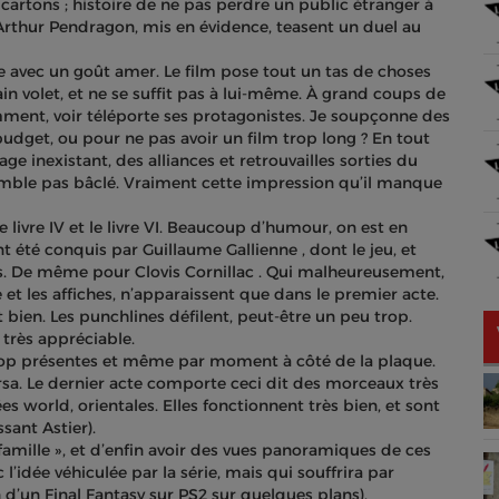
cartons ; histoire de ne pas perdre un public étranger à
 Arthur Pendragon, mis en évidence, teasent un duel au
e avec un goût amer. Le film pose tout un tas de choses
n volet, et ne se suffit pas à lui-même. À grand coups de
mment, voir téléporte ses protagonistes. Je soupçonne des
udget, ou pour ne pas avoir un film trop long ? En tout
ge inexistant, des alliances et retrouvailles sorties du
mble pas bâclé. Vraiment cette impression qu’il manque
e livre IV et le livre VI. Beaucoup d’humour, on est en
ent été conquis par Guillaume Gallienne , dont le jeu, et
es. De même pour Clovis Cornillac . Qui malheureusement,
t les affiches, n’apparaissent que dans le premier acte.
 bien. Les punchlines défilent, peut-être un peu trop.
 très appréciable.
trop présentes et même par moment à côté de la plaque.
sa. Le dernier acte comporte ceci dit des morceaux très
world, orientales. Elles fonctionnent très bien, et sont
ant Astier).
famille », et d’enfin avoir des vues panoramiques de ces
’idée véhiculée par la série, mais qui souffrira par
d’un Final Fantasy sur PS2 sur quelques plans).