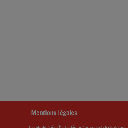
Mentions légales
La Radio du Cinéma® est éditée par l’association La Radio du Ciném