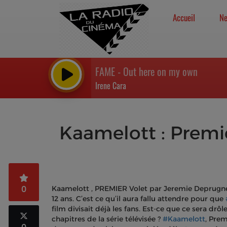
Accueil
N
FAME - Out here on my own
Irene Cara
Kaamelott : Premi
0
Kaamelott , PREMIER Volet par Jeremie Deprugn
12 ans. C’est ce qu’il aura fallu attendre pour que
film divisait déjà les fans. Est-ce que ce sera d
chapitres de la série télévisée ?
#Kaamelott
, Prem