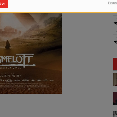
Propu
der