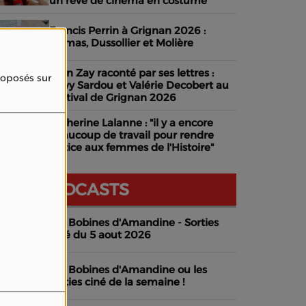
un rêve de cinéma en costume
Francis Perrin à Grignan 2026 :
Dumas, Dussollier et Molière
Jean Zay raconté par ses lettres :
proposés sur
Davy Sardou et Valérie Decobert au
Festival de Grignan 2026
Catherine Lalanne : "il y a encore
beaucoup de travail pour rendre
justice aux femmes de l'Histoire"
NOS PODCASTS
Les Bobines d'Amandine - Sorties
ciné du 5 aout 2026
Les Bobines d'Amandine ou les
sorties ciné de la semaine !