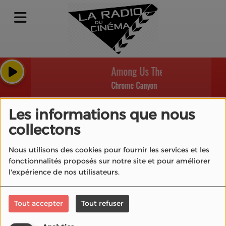
Among Us Theme - season 1 (Ori
Chrome Canyon
Se connecter
Les informations que nous
collectons
Nous utilisons des cookies pour fournir les services et les
fonctionnalités proposés sur notre site et pour améliorer
Créer un compte
l'expérience de nos utilisateurs.
Email
Tout accepter
Tout refuser
(L’email est obligatoire )
Mot de passe