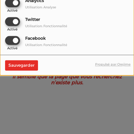
Analytics
Utilisation: Analyse
Activé
Twitter
Utilisation: Fonctionnalité
Activé
Facebook
Utilisation: Fonctionnalité
Activé
Oups, vous avez
rencontré une erreur.
Propulsé par Orejime
Sauvegarder
Il semble que la page que vous recherchez
n’existe plus.