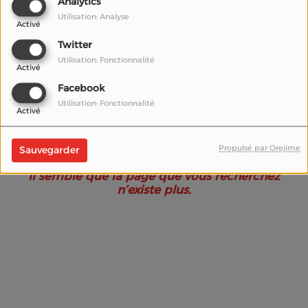
Analytics
Utilisation: Analyse
Activé
Twitter
Utilisation: Fonctionnalité
Activé
Facebook
Utilisation: Fonctionnalité
Activé
Oups, vous avez
rencontré une erreur.
Propulsé par Orejime
Sauvegarder
Il semble que la page que vous recherchez
n’existe plus.