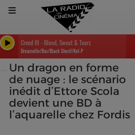
Creed III - Blood, Sweat & Tears
Dreamville/Bas/Black Sherif/Kel-P
Un dragon en forme
de nuage : le scénario
inédit d’Ettore Scola
devient une BD à
l’aquarelle chez Fordis